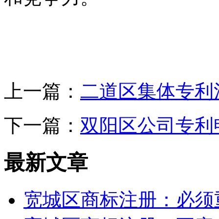
上一篇：
二道区集体专利
下一篇：
双阳区公司专利
最新文章
宽城区商标注册：必须