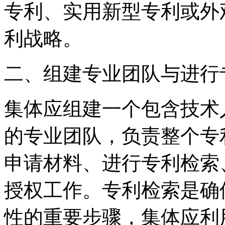
专利、实用新型专利或外
利战略。
二、组建专业团队与进行
集体应组建一个包含技术
的专业团队，负责整个专
申请材料、进行专利检索
授权工作。专利检索是确
性的重要步骤，集体应利