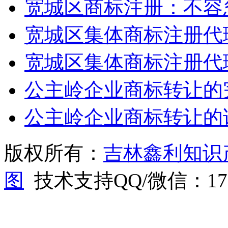
宽城区商标注册：不容
宽城区集体商标注册代
宽城区集体商标注册代
公主岭企业商标转让的
公主岭企业商标转让的
版权所有：
吉林鑫利知识
图
技术支持QQ/微信：1766