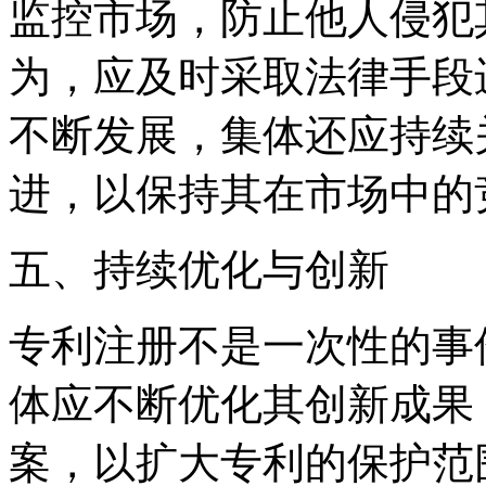
监控市场，防止他人侵犯
为，应及时采取法律手段
不断发展，集体还应持续
进，以保持其在市场中的
五、持续优化与创新
专利注册不是一次性的事
体应不断优化其创新成果
案，以扩大专利的保护范