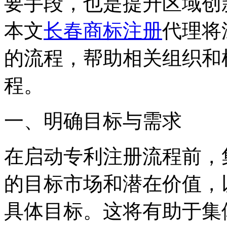
要手段，也是提升区域创
本文
长春商标注册
代理将
的流程，帮助相关组织和
程。
一、明确目标与需求
在启动专利注册流程前，
的目标市场和潜在价值，
具体目标。这将有助于集